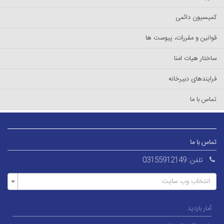
ت ها
0315